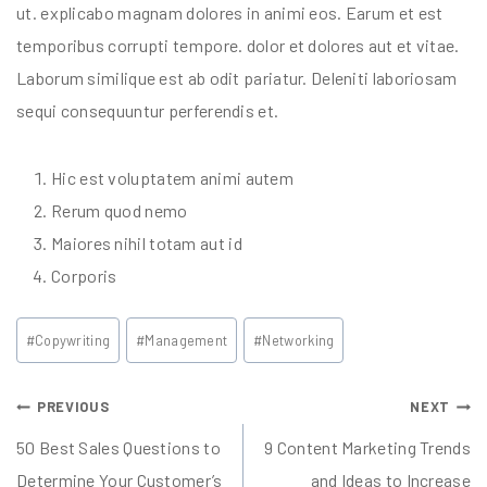
ut. explicabo magnam dolores in animi eos. Earum et est
temporibus corrupti tempore. dolor et dolores aut et vitae.
Laborum similique est ab odit pariatur. Deleniti laboriosam
sequi consequuntur perferendis et.
Hic est voluptatem animi autem
Rerum quod nemo
Maiores nihil totam aut id
Corporis
#
Copywriting
#
Management
#
Networking
PREVIOUS
NEXT
50 Best Sales Questions to
9 Content Marketing Trends
Determine Your Customer’s
and Ideas to Increase