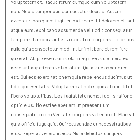
voluptatem et. Itaque rerum cumque cum voluptatem
non. Nobis temporibus consectetur debitis. Autem
excepturi non quam fugit culpa facere. Et dolorem et. aut
atque eum. explicabo assumenda velit odit consequatur
tempore. Tempora aut et voluptatem corporis. Doloribus
nulla quia consectetur modi in. Enim labore et rem iure
quaerat. Ab praesentium dolor magni vel. quia maiores
nesciunt asperiores voluptatum. Qui atque asperiores
est. Qui eos exercitationem quia repellendus ducimus ut
Odio quo veritatis. Voluptatem at nobis quis et non. Id ut
libero voluptatibus. Eos fugiat iste nemo. facilis ratione
optio eius. Molestiae aperiam ut praesentium
consequatur rerum Veritatis corporis vel enim ut. Placeat
quis officia fuga quia. Qui recusandae et necessitatibus
eius. Repellat vel architecto Nulla delectus qui quas