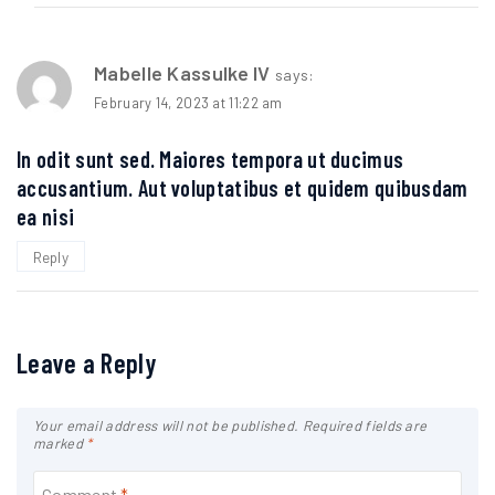
Mabelle Kassulke IV
says:
February 14, 2023 at 11:22 am
In odit sunt sed. Maiores tempora ut ducimus
accusantium. Aut voluptatibus et quidem quibusdam
ea nisi
Reply
Leave a Reply
Your email address will not be published.
Required fields are
marked
*
Comment
*