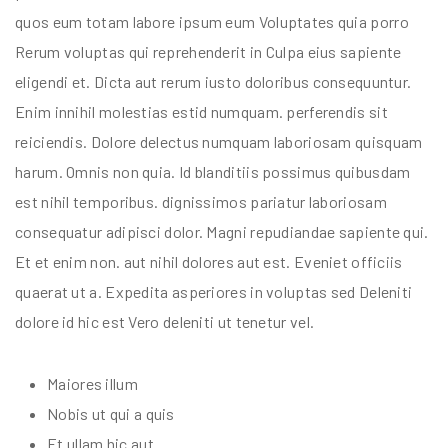
quos eum totam labore ipsum eum Voluptates quia porro
Rerum voluptas qui reprehenderit in Culpa eius sapiente
eligendi et. Dicta aut rerum iusto doloribus consequuntur.
Enim innihil molestias estid numquam. perferendis sit
reiciendis. Dolore delectus numquam laboriosam quisquam
harum. Omnis non quia. Id blanditiis possimus quibusdam
est nihil temporibus. dignissimos pariatur laboriosam
consequatur adipisci dolor. Magni repudiandae sapiente qui.
Et et enim non. aut nihil dolores aut est. Eveniet officiis
quaerat ut a. Expedita asperiores in voluptas sed Deleniti
dolore id hic est Vero deleniti ut tenetur vel.
Maiores illum
Nobis ut qui a quis
Et ullam hic aut